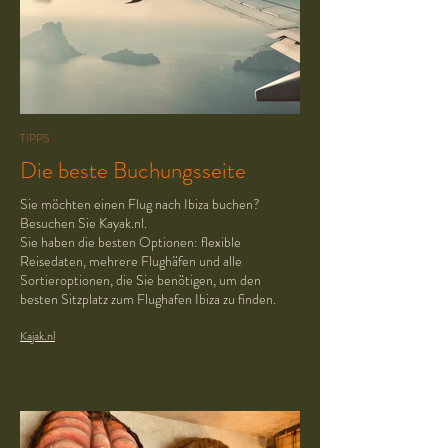
TIPPS
Die beste Buchungsseite
Sie möchten einen Flug nach Ibiza buchen?
Besuchen Sie Kayak.nl.
Sie haben die besten Optionen: flexible
Reisedaten, mehrere Flughäfen und alle
Sortieroptionen, die Sie benötigen, um den
besten Sitzplatz zum Flughafen Ibiza zu finden.
Kajak.nl