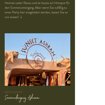
Heimat vieler Raves und ist heute ein Hotspot für
den Sonnenuntergang. Aber wenn Sie zufällig zu
einer Party hier eingeladen werden, lassen Sie es
uns wissen! :)
RESTAURANT
Sonnenuntergang Ashram