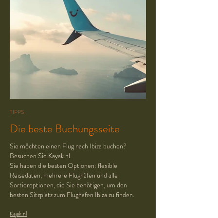
TIPPS
Die beste Buchungsseite
Sie möchten einen Flug nach Ibiza buchen?
Besuchen Sie Kayak.nl.
Sie haben die besten Optionen: flexible
Reisedaten, mehrere Flughäfen und alle
Sortieroptionen, die Sie benötigen, um den
besten Sitzplatz zum Flughafen Ibiza zu finden.
Kajak.nl