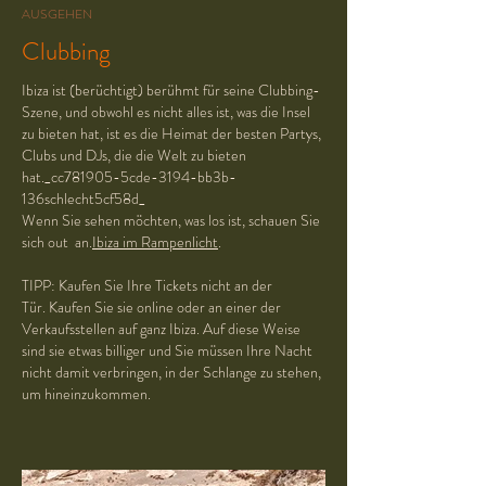
AUSGEHEN
Clubbing
Ibiza ist (berüchtigt) berühmt für seine Clubbing-
Szene, und obwohl es nicht alles ist, was die Insel
zu bieten hat, ist es die Heimat der besten Partys,
Clubs und DJs, die die Welt zu bieten
hat._cc781905-5cde-3194-bb3b-
136schlecht5cf58d_
Wenn Sie sehen möchten, was los ist, schauen Sie
sich out an.
Ibiza im Rampenlicht
.
TIPP: Kaufen Sie Ihre Tickets nicht an der
Tür. Kaufen Sie sie online oder an einer der
Verkaufsstellen auf ganz Ibiza. Auf diese Weise
sind sie etwas billiger und Sie müssen Ihre Nacht
nicht damit verbringen, in der Schlange zu stehen,
um hineinzukommen.