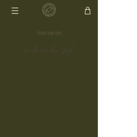
SEHEN UND TUN
Rund um die Insel
Auf dieser kleinen Insel gibt es so viel zu sehen
und zu tun!
Wir können Ihnen bereits sagen, dass Sie nicht
alles in einer Woche schaffen werden, aber wir
können Ihnen bei der Auswahl der besten
Optionen helfen.
Nachfolgend finden Sie alle unsere
Empfehlungen. Restaurants, Geschäfte,
Strände, Aktivitäten, Geheimtipps, Tipps &
Tricks ... alles drin.