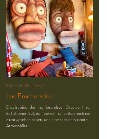
RESTAURANT I SHOP
Los Enamorados
Dies ist einer der inspirierendsten Orte der Insel.
Es hat einen Stil, den Sie wahrscheinlich noch nie
zuvor gesehen haben, und eine sehr entspannte
Atmosphäre.